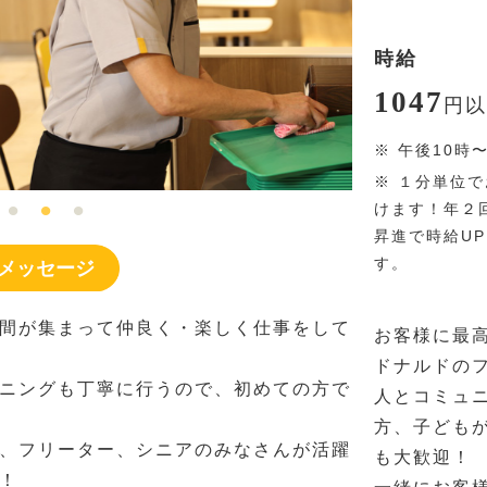
時給
1047
円
以
※
午後10時
※
１分単位で
けます！年２
昇進で時給U
す。
メッセージ
間が集まって仲良く・楽しく仕事をして
お客様に最
ドナルドの
ニングも丁寧に行うので、初めての方で
人とコミュ
方、子ども
、フリーター、シニアのみなさんが活躍
も大歓迎！
！