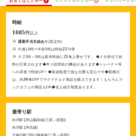
おもてなしクルー
マクドナルドクルー
デリバリークル
時給
1085
以上
円
※
通勤手当支給あり
(規定内)
※
25
午後10時〜午前5時は時給
%
増
※
25
※ 22時～5時は基本時給に
％
上乗せです。 ◆１分単位で給
料が計算されます◆年２回昇給の機会があります◆トレーナー等
への昇進で時給UP！◆前給制度で急な出費も安心です◆勤務日
30
は、約
％
OFFでマクドナルド商品を購入できます！もちろんマ
ックカフェの商品もOK◆友人紹介制度あります。
最寄り駅
向洋駅 [JR山陽本線(三原～岩国)]
向洋駅 [JR呉線]
天神川駅 [JR山陽本線(三原～岩国)]