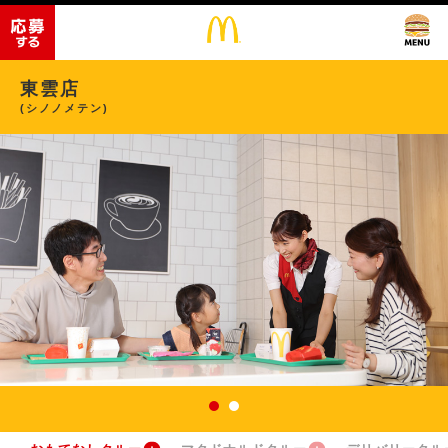
東雲店
(シノノメテン)