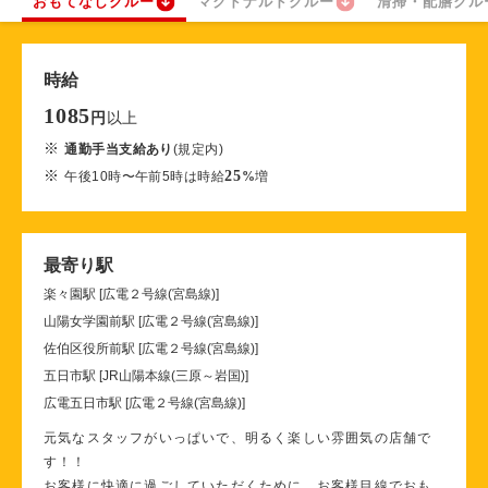
おもてなしクルー
マクドナルドクルー
清掃・配膳クル
時給
1085
以上
円
※
通勤手当支給あり
(規定内)
※
25
午後10時〜午前5時は時給
%
増
最寄り駅
楽々園駅 [広電２号線(宮島線)]
山陽女学園前駅 [広電２号線(宮島線)]
佐伯区役所前駅 [広電２号線(宮島線)]
五日市駅 [JR山陽本線(三原～岩国)]
広電五日市駅 [広電２号線(宮島線)]
元気なスタッフがいっぱいで、明るく楽しい雰囲気の店舗で
す！！
お客様に快適に過ごしていただくために、お客様目線でおも