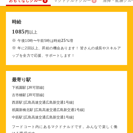
おもてなしクルー
マクドナルドクルー
清掃・配膳クル
時給
1085
以上
円
※
25
午後10時〜午前5時は時給
%
増
※
年に2回以上、昇給の機会あります！ 皆さんの成長やスキルア
ップを全力で応援、サポートします！
最寄り駅
下祇園駅 [JR可部線]
古市橋駅 [JR可部線]
西原駅 [広島高速交通広島新交通1号線]
祇園新橋北駅 [広島高速交通広島新交通1号線]
中筋駅 [広島高速交通広島新交通1号線]
フードコート内にあるマクドナルドです。みんなで楽しく働