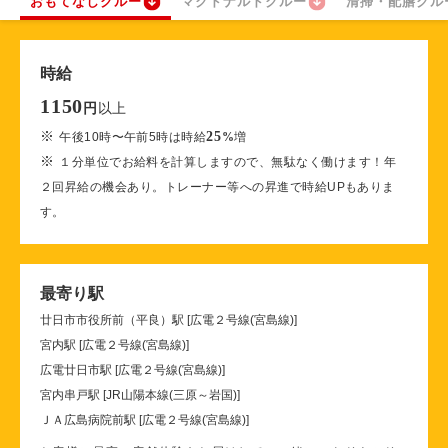
おもてなしクルー
マクドナルドクルー
清掃・配膳クル
時給
1150
以上
円
※
25
午後10時〜午前5時は時給
%
増
※
１分単位でお給料を計算しますので、無駄なく働けます！年
２回昇給の機会あり。トレーナー等への昇進で時給UPもありま
す。
最寄り駅
廿日市市役所前（平良）駅 [広電２号線(宮島線)]
宮内駅 [広電２号線(宮島線)]
広電廿日市駅 [広電２号線(宮島線)]
宮内串戸駅 [JR山陽本線(三原～岩国)]
ＪＡ広島病院前駅 [広電２号線(宮島線)]