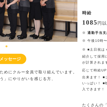
時給
1085
円
以
※
通勤手当支
※
午後10時
※
■土日祝は
紹介して採用に
メッセージ
が計算されま
応じて時給UP
ためにクルー全員で取り組んでいます。
出来ます！ 
う」にやりがいを感じる方、
いっぱい！ 
入できます！
たくさんの