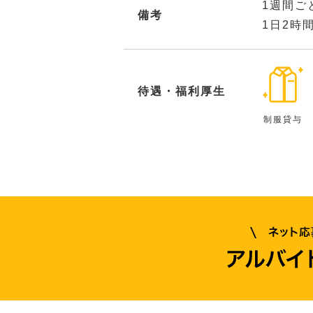
1週間ご
備考
1日2時
待遇・福利厚生
制服貸与