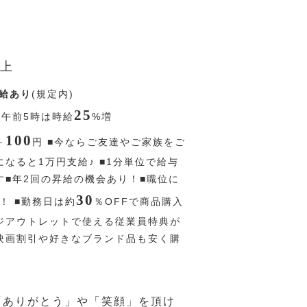
上
給あり
(規定内)
25
〜午前5時は時給
%
増
100
＋
円
■今ならご友達やご家族をご
なると1万円支給♪ ■1分単位で給与
す■年2回の昇給の機会あり！■職位に
30
！ ■勤務日は約
％
OFFで商品購入
■ジアウトレットで使える従業員特典が
■映画割引や好きなブランド品も安く購
「ありがとう」や「笑顔」を頂け