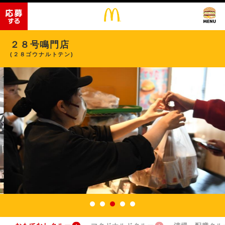
２８号鳴門店
(２８ゴウナルトテン)