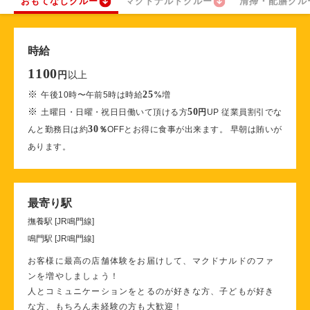
おもてなしクルー
マクドナルドクルー
清掃・配膳クル
時給
1100
以上
円
※
25
午後10時〜午前5時は時給
%
増
※
50
土曜日・日曜・祝日日働いて頂ける方
円
UP 従業員割引でな
30
んと勤務日は約
％
OFFとお得に食事が出来ます。 早朝は賄いが
あります。
最寄り駅
撫養駅 [JR鳴門線]
鳴門駅 [JR鳴門線]
お客様に最高の店舗体験をお届けして、マクドナルドのファ
ンを増やしましょう！
人とコミュニケーションをとるのが好きな方、子どもが好き
な方、もちろん未経験の方も大歓迎！