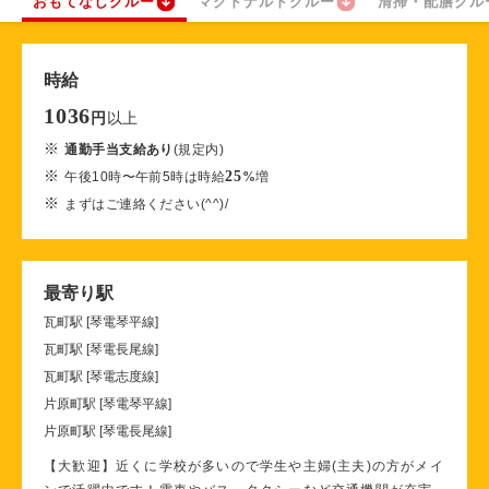
おもてなしクルー
マクドナルドクルー
清掃・配膳クル
時給
1036
以上
円
※
通勤手当支給あり
(規定内)
※
25
午後10時〜午前5時は時給
%
増
※
まずはご連絡ください(^^)/
最寄り駅
瓦町駅 [琴電琴平線]
瓦町駅 [琴電長尾線]
瓦町駅 [琴電志度線]
片原町駅 [琴電琴平線]
片原町駅 [琴電長尾線]
【大歓迎】近くに学校が多いので学生や主婦(主夫)の方がメイ