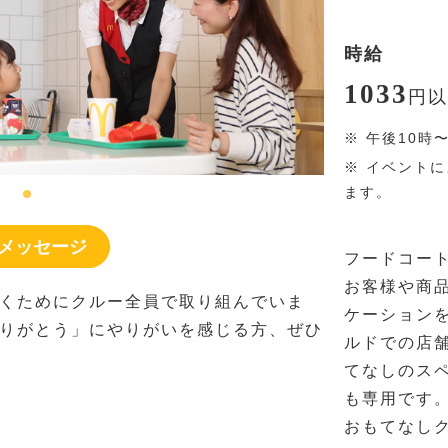
時給
1033
円
以
※
午後10時
※
イベントに
ます。
メッセージ
フードコー
お客様や商
くためにクルー全員で取り組んでいま
ケーション
りがとう」にやりがいを感じる方、ぜひ
ルドでの店
てなしのス
も専用です
おもてなし