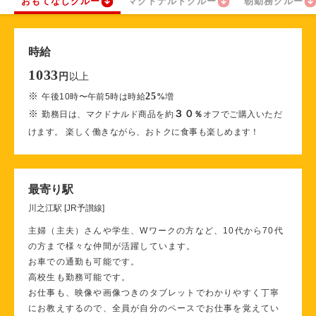
おもてなしクルー
マクドナルドクルー
朝勤務クルー
時給
1033
以上
円
※
25
午後10時〜午前5時は時給
%
増
※
３０
勤務日は、マクドナルド商品を約
％
オフでご購入いただ
けます。 楽しく働きながら、おトクに食事も楽しめます！
最寄り駅
川之江駅 [JR予讃線]
主婦（主夫）さんや学生、Wワークの方など、10代から70代
の方まで様々な仲間が活躍しています。
お車での通勤も可能です。
高校生も勤務可能です。
お仕事も、映像や画像つきのタブレットでわかりやすく丁寧
にお教えするので、全員が自分のペースでお仕事を覚えてい