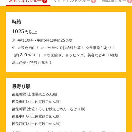
おもてなしクルー
マクドナルドクルー
朝勤務クルー
時給
1025
以上
円
※
25
午後10時〜午前5時は時給
%
増
※
☆髪色自由！ ☆１分単位でお給料計算！ ☆食事割引あり！
３０
（約
％
OFF） ☆映画館やショッピング、美容など4000種類
以上の割引特典も充実！
最寄り駅
後免町駅 [土佐電鉄ごめん線]
後免東町駅 [土佐電鉄ごめん線]
後免町駅 [土佐くろしお鉄道ごめん・なはり線]
後免中町駅 [土佐電鉄ごめん線]
後免西町駅 [土佐電鉄ごめん線]