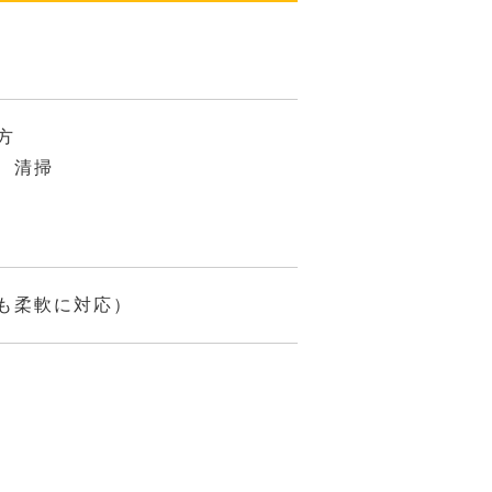
方
、清掃
も柔軟に対応）