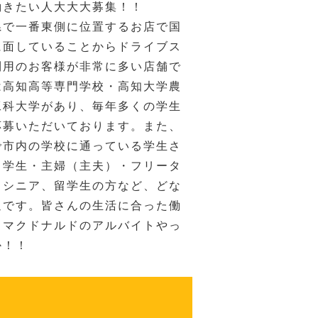
働きたい人大大大募集！！
県で一番東側に位置するお店で国
に面していることからドライブス
利用のお客様が非常に多い店舗で
は高知高等専門学校・高知大学農
工科大学があり、毎年多くの学生
応募いただいております。また、
で市内の学校に通っている学生さ
。学生・主婦（主夫）・フリータ
、シニア、留学生の方など、どな
迎です。皆さんの生活に合った働
るマクドナルドのアルバイトやっ
か！！