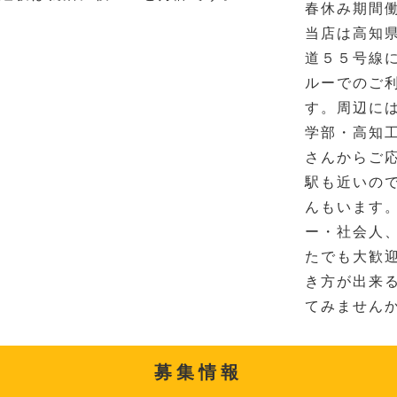
春休み期間
当店は高知
道５５号線
ルーでのご
す。周辺に
学部・高知
さんからご
駅も近いの
んもいます
ー・社会人
たでも大歓
き方が出来
てみません
募集情報