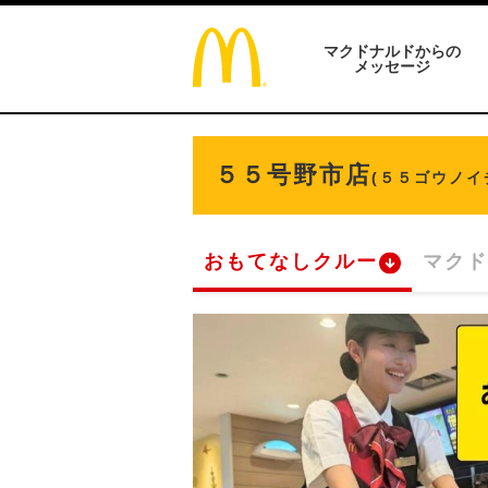
マクドナルドからの
メッセージ
５５号野市店
(５５ゴウノイ
おもてなしクルー
マクド