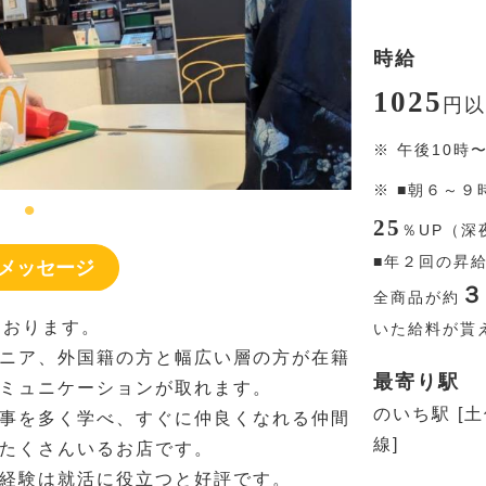
時給
1025
円
以
※
午後10時
※
■朝６～９
25
％
UP（深
■年２回の昇
メッセージ
３
全商品が約
ております。
いた給料が貰
ニア、外国籍の方と幅広い層の方が在籍
最寄り駅
ミュニケーションが取れます。
のいち駅 [
事を多く学べ、すぐに仲良くなれる仲間
線]
たくさんいるお店です。
経験は就活に役立つと好評です。