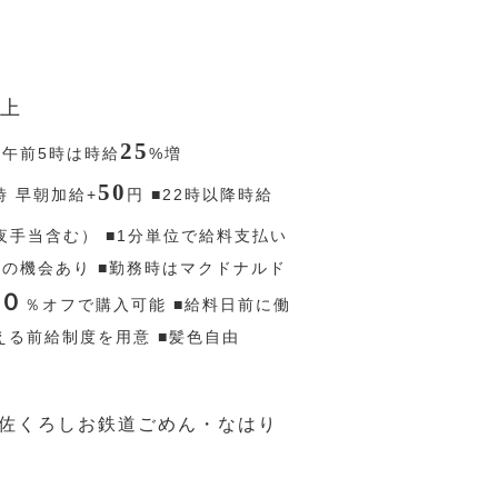
上
25
〜午前5時は時給
%
増
50
時 早朝加給+
円
■22時以降時給
夜手当含む） ■1分単位で給料支払い
給の機会あり ■勤務時はマクドナルド
０
％
オフで購入可能 ■給料日前に働
える前給制度を用意 ■髪色自由
土佐くろしお鉄道ごめん・なはり