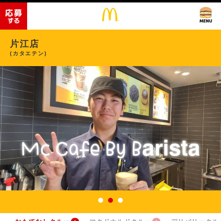
片江店
(カタエテン)