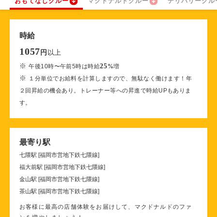
おもてなしクルー
マクドナルドクルー
デリバリークル
時給
1057
以上
円
※
25
午後10時〜午前5時は時給
%
増
※
１分単位でお給料を計算しますので、無駄なく働けます！年
２回昇給の機会あり。トレーナー等への昇進で時給UPもありま
す。
最寄り駅
七隈駅 [福岡市営地下鉄七隈線]
福大前駅 [福岡市営地下鉄七隈線]
金山駅 [福岡市営地下鉄七隈線]
茶山駅 [福岡市営地下鉄七隈線]
お客様に最高の店舗体験をお届けして、マクドナルドのファ