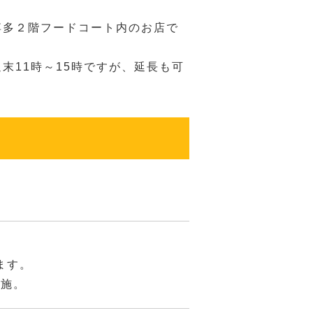
博多２階フードコート内のお店で
末11時～15時ですが、延長も可
ます。
実施。