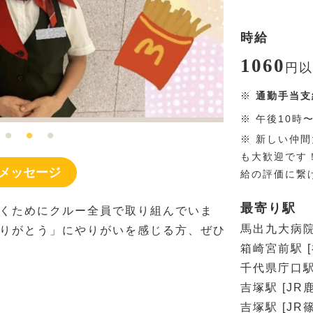
時給
1060
円
以
※
通勤手当支
※
午後10時
※
新しい仲間
も大歓迎です
メッセージ
給の評価に繋げ
最寄り駅
くためにクルー全員で取り組んでいま
馬出九大病院
りがとう」にやりがいを感じる方、ぜひ
箱崎宮前駅 
千代県庁口駅
吉塚駅 [J
吉塚駅 [JR