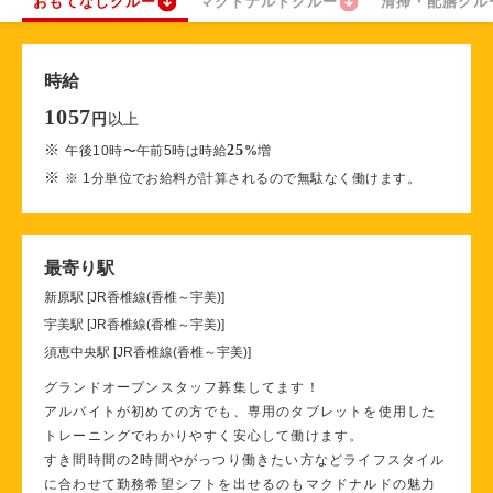
おもてなしクルー
マクドナルドクルー
清掃・配膳クル
時給
1057
以上
円
※
25
午後10時〜午前5時は時給
%
増
※
※ 1分単位でお給料が計算されるので無駄なく働けます。
最寄り駅
新原駅 [JR香椎線(香椎～宇美)]
宇美駅 [JR香椎線(香椎～宇美)]
須恵中央駅 [JR香椎線(香椎～宇美)]
グランドオープンスタッフ募集してます！
アルバイトが初めての方でも、専用のタブレットを使用した
トレーニングでわかりやすく安心して働けます。
すき間時間の2時間やがっつり働きたい方などライフスタイル
に合わせて勤務希望シフトを出せるのもマクドナルドの魅力