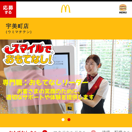
宇美町店
(ウミマチテン)