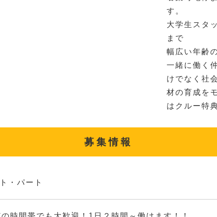
す。
大学生スタ
まで
幅広い年齢
一緒に働く
けでなく社
材の育成を
はクルー特
募集情報
ト・パート
どの時間帯でも大歓迎！1日２時間～働けます！！