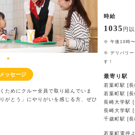
時給
1035
円
以
※
午後10時
※
デリバリー
す！
メッセージ
最寄り駅
若葉町駅 [
くためにクルー全員で取り組んでいま
若葉町駅 [
りがとう」にやりがいを感じる方、ぜひ
長崎大学駅 
長崎大学駅 
千歳町駅 [
若葉町電停