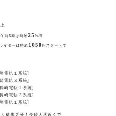
上
25
〜午前5時は時給
%
増
1050
ライダーは時給
円
スタートで
長崎電軌１系統]
長崎電軌３系統]
[長崎電軌１系統]
[長崎電軌３系統]
長崎電軌１系統]
より徒歩２分！長崎大学近くで