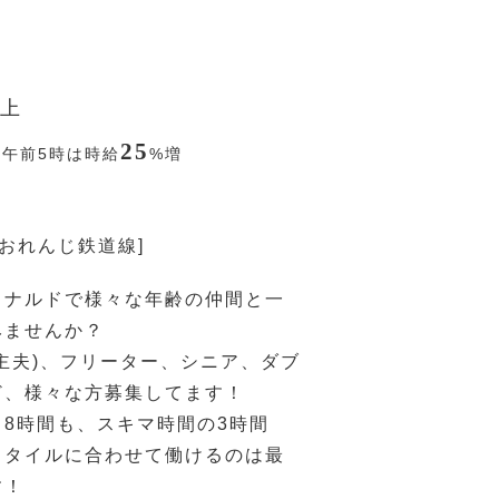
上
25
〜午前5時は時給
%
増
薩おれんじ鉄道線]
ドナルドで様々な年齢の仲間と一
みませんか？
主夫)、フリーター、シニア、ダブ
ど、様々な方募集してます！
8時間も、スキマ時間の3時間
スタイルに合わせて働けるのは最
す！