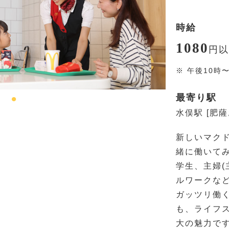
時給
1080
円
以
※
午後10時
最寄り駅
水俣駅 [肥
新しいマク
緒に働いて
学生、主婦(
ルワークな
ガッツリ働く
も、ライフ
大の魅力で