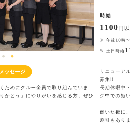
時給
1100
円
以
※
午後10時
1
※
土日時給
メッセージ
リニューア
募集!!
くためにクルー全員で取り組んでいま
長期休暇中
りがとう」にやりがいを感じる方、ぜひ
グ中での短い
働いた後に
割引もありま