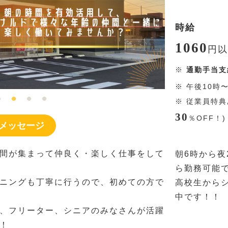
時給
1060
円
以
※
通勤手当支
※
午後10時
※
従業員特典
30
％
OFF！
メッセージ
間が集まって仲良く・楽しく仕事をして
朝6時から夜
ら勤務可能
ニングも丁寧に行うので、初めての方で
高校生から
中です！！
、フリーター、シニアのみなさんが活躍
！