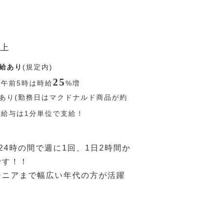
上
給あり
(規定内)
25
〜午前5時は時給
%
増
あり(勤務日はマクドナルド商品が約
) 給与は1分単位で支給！
24時の間で週に1回、1日2時間か
です！！
シニアまで幅広い年代の方が活躍