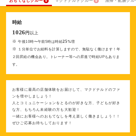
おもてなしクルー
マクドナルドクルー
清掃・配膳クル
時給
1026
以上
円
※
25
午後10時〜午前5時は時給
%
増
※
１分単位でお給料を計算しますので、無駄なく働けます！年
２回昇給の機会あり。トレーナー等への昇進で時給UPもありま
す。
お客様に最高の店舗体験をお届けして、マクドナルドのファ
ンを増やしましょう！
人とコミュニケーションをとるのが好きな方、子どもが好き
な方、もちろん未経験の方も大歓迎！
一緒にお客様へのおもてなしを考え楽しく働きましょう！！
ぜひご応募お待ちしております！