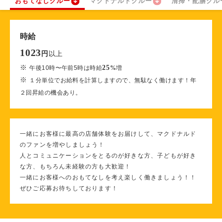
おもてなしクルー
マクドナルドクルー
清掃・配膳クル
時給
1023
以上
円
※
25
午後10時〜午前5時は時給
%
増
※
１分単位でお給料を計算しますので、無駄なく働けます！年
２回昇給の機会あり。
一緒にお客様に最高の店舗体験をお届けして、マクドナルド
のファンを増やしましょう！
人とコミュニケーションをとるのが好きな方、子どもが好き
な方、もちろん未経験の方も大歓迎！
一緒にお客様へのおもてなしを考え楽しく働きましょう！！
ぜひご応募お待ちしております！