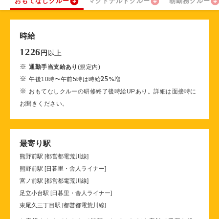
おもてなしクルー
マクドナルドクルー
朝勤務クルー
時給
1226
以上
円
※
通勤手当支給あり
(規定内)
※
25
午後10時〜午前5時は時給
%
増
※
おもてなしクルーの研修終了後時給UPあり。詳細は面接時に
お聞きください。
最寄り駅
熊野前駅 [都営都電荒川線]
熊野前駅 [日暮里・舎人ライナー]
宮ノ前駅 [都営都電荒川線]
足立小台駅 [日暮里・舎人ライナー]
東尾久三丁目駅 [都営都電荒川線]