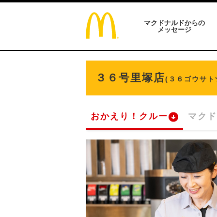
マクドナルドからの
メッセージ
３６号里塚店
(３６ゴウサト
おかえり！クルー
マクド