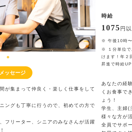
時給
1075
円
以
※
午後10時
※
１分単位で
けます！年２
昇進で時給U
メッセージ
あなたの経
間が集まって仲良く・楽しく仕事をして
くお食事で
ょう！
ニングも丁寧に行うので、初めての方で
学生、主婦(
様々な方が
、フリーター、シニアのみなさんが活躍
全員でサポ
！