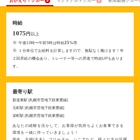
おかえり！クルー
マクドナルドクルー
夜間勤務クルー
時給
1075
以上
円
※
25
午後10時〜午前5時は時給
%
増
※
１分単位でお給料を計算しますので、無駄なく働けます！年
２回昇給の機会あり。トレーナー等への昇進で時給UPもありま
す。
最寄り駅
新道東駅 [札幌市営地下鉄東豊線]
元町駅 [札幌市営地下鉄東豊線]
栄町駅 [札幌市営地下鉄東豊線]
あなたの経験を活かして、お客様が気持ちよくお食事できる
環境を一緒に作っていきましょう！
学生、主婦(主夫)、フリーター、シニアなど、様々な方が活躍