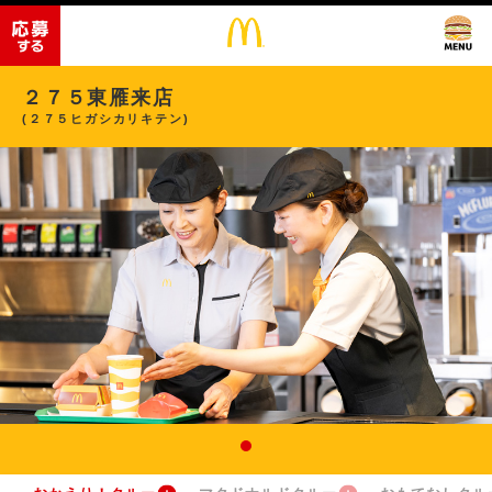
２７５東雁来店
(２７５ヒガシカリキテン)