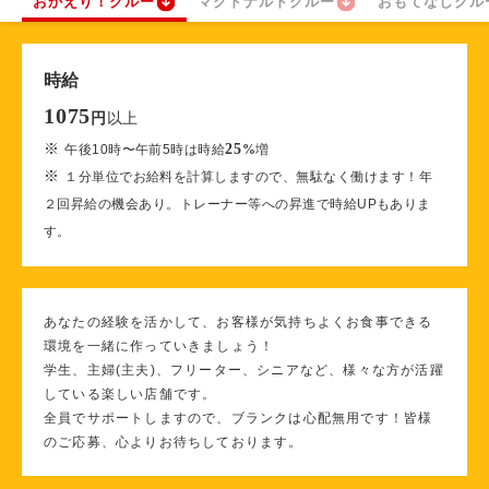
おかえり！クルー
マクドナルドクルー
おもてなしクル
時給
1075
以上
円
※
25
午後10時〜午前5時は時給
%
増
※
１分単位でお給料を計算しますので、無駄なく働けます！年
２回昇給の機会あり。トレーナー等への昇進で時給UPもありま
す。
あなたの経験を活かして、お客様が気持ちよくお食事できる
環境を一緒に作っていきましょう！
学生、主婦(主夫)、フリーター、シニアなど、様々な方が活躍
している楽しい店舗です。
全員でサポートしますので、ブランクは心配無用です！皆様
のご応募、心よりお待ちしております。