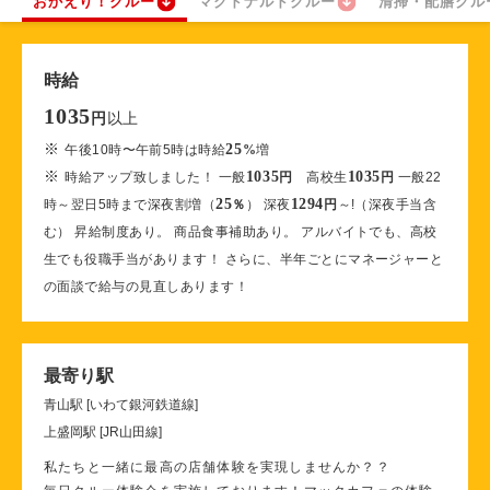
おかえり！クルー
マクドナルドクルー
清掃・配膳クル
時給
1035
以上
円
※
25
午後10時〜午前5時は時給
%
増
※
1035
1035
時給アップ致しました！ 一般
円
高校生
円
一般22
25
1294
時～翌日5時まで深夜割増（
％
） 深夜
円
～!（深夜手当含
む） 昇給制度あり。 商品食事補助あり。 アルバイトでも、高校
生でも役職手当があります！ さらに、半年ごとにマネージャーと
の面談で給与の見直しあります！
最寄り駅
青山駅 [いわて銀河鉄道線]
上盛岡駅 [JR山田線]
私たちと一緒に最高の店舗体験を実現しませんか？？