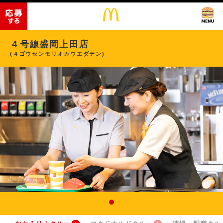
４号線盛岡上田店
(４ゴウセンモリオカウエダテン)