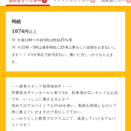
おかえり！クルー
マクドナルドクルー
朝勤務クルー
時給
1074
以上
円
※
25
午後10時〜午前5時は時給
%
増
※
25
※22時～5時は基本時給に
％
上乗せした金額をお支払いし
ます！！ ※1分単位で給与支払い。働いた分しっかりもらえま
す。
～～接客スタッフ採用強化中！～～
常磐道水戸インターから車で3分、駐車場が広いキレイなお店
です。いっしょに働きませんか？
初めてのアルバイトでもiPadを使い、動画を視聴しながら丁
寧に教えていきますので安心して下さい。
しっかりとした教育プログラムにて、成長していけるアルバ
イトです！