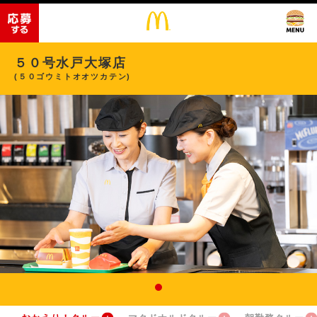
５０号水戸大塚店
(５０ゴウミトオオツカテン)