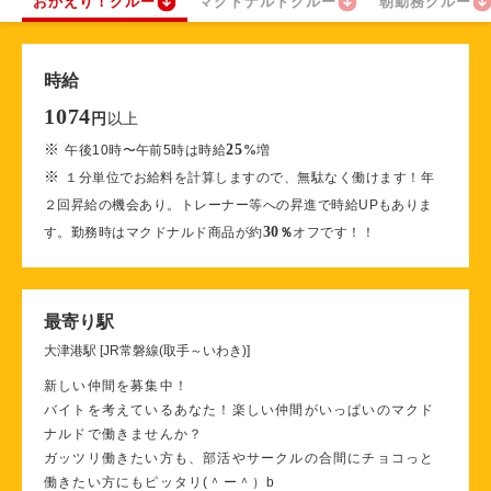
おかえり！クルー
マクドナルドクルー
朝勤務クルー
時給
1074
以上
円
※
25
午後10時〜午前5時は時給
%
増
※
１分単位でお給料を計算しますので、無駄なく働けます！年
２回昇給の機会あり。トレーナー等への昇進で時給UPもありま
30
す。勤務時はマクドナルド商品が約
％
オフです！！
最寄り駅
大津港駅 [JR常磐線(取手～いわき)]
新しい仲間を募集中！
バイトを考えているあなた！楽しい仲間がいっぱいのマクド
ナルドで働きませんか？
ガッツリ働きたい方も、部活やサークルの合間にチョコっと
働きたい方にもピッタリ(＾ー＾）b