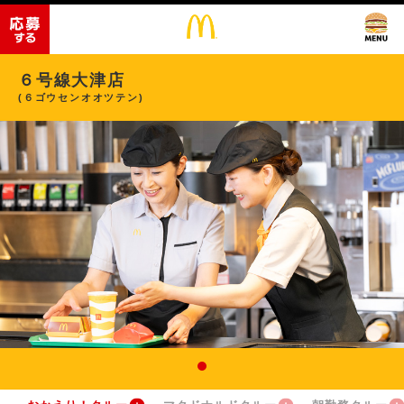
６号線大津店
(６ゴウセンオオツテン)