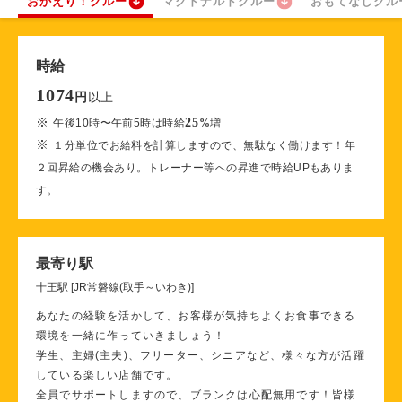
おかえり！クルー
マクドナルドクルー
おもてなしクル
時給
1074
以上
円
※
25
午後10時〜午前5時は時給
%
増
※
１分単位でお給料を計算しますので、無駄なく働けます！年
２回昇給の機会あり。トレーナー等への昇進で時給UPもありま
す。
最寄り駅
十王駅 [JR常磐線(取手～いわき)]
あなたの経験を活かして、お客様が気持ちよくお食事できる
環境を一緒に作っていきましょう！
学生、主婦(主夫)、フリーター、シニアなど、様々な方が活躍
している楽しい店舗です。
全員でサポートしますので、ブランクは心配無用です！皆様