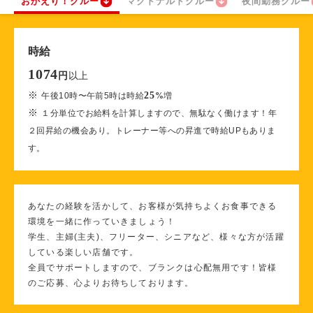
おかえり！クルー
マクドナルドクルー
夜間勤務クルー
時給
1074
以上
円
※
25
午後10時〜午前5時は時給
%
増
※
１分単位でお給料を計算しますので、無駄なく働けます！年
２回昇給の機会あり。トレーナー等への昇進で時給UPもありま
す。
あなたの経験を活かして、お客様が気持ちよくお食事できる
環境を一緒に作っていきましょう！
学生、主婦(主夫)、フリーター、シニアなど、様々な方が活躍
している楽しい店舗です。
全員でサポートしますので、ブランクは心配無用です！皆様
のご応募、心よりお待ちしております。