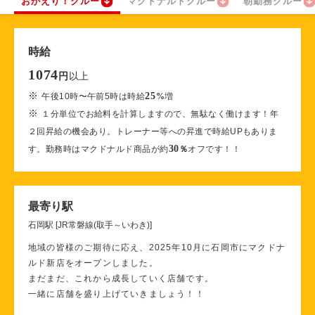
おかえり！クルー
マクドナルドクルー
朝勤務クルー
時給
1074
以上
円
※
25
午後10時〜午前5時は時給
%
増
※
１分単位でお給料を計算しますので、無駄なく働けます！年
２回昇給の機会あり。トレーナー等への昇進で時給UPもありま
30
す。勤務時はマクドナルド商品が約
％
オフです！！
最寄り駅
石岡駅 [JR常磐線(取手～いわき)]
地域の皆様のご期待に応え、2025年10月に石岡市にマクドナ
ルド新店をオープンしました。
まだまだ、これから成長していく店舗です。
一緒に店舗を盛り上げていきましょう！！