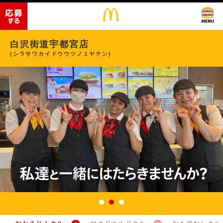
白沢街道宇都宮店
(シラサワカイドウウツノミヤテン)