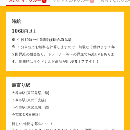
おかえり！クルー
マクドナルドクルー
おもてなしクル
時給
1068
以上
円
※
25
午後10時〜午前5時は時給
%
増
※
１分単位でお給料を計算しますので、無駄なく働けます！年
２回昇給の機会あり。トレーナー等への昇進で時給UPもありま
30
す。勤務時はマクドナルド商品が約
％
オフです！！
最寄り駅
大谷向駅 [東武鬼怒川線]
下今市駅 [東武日光線]
下今市駅 [東武鬼怒川線]
今市駅 [JR日光線]
新しい仲間を募集中！！