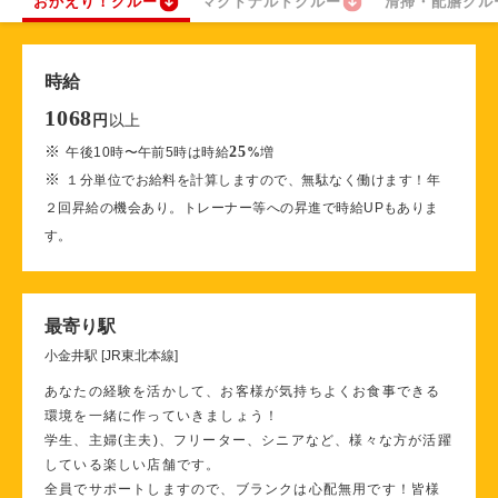
おかえり！クルー
マクドナルドクルー
清掃・配膳クル
時給
1068
以上
円
※
25
午後10時〜午前5時は時給
%
増
※
１分単位でお給料を計算しますので、無駄なく働けます！年
２回昇給の機会あり。トレーナー等への昇進で時給UPもありま
す。
最寄り駅
小金井駅 [JR東北本線]
あなたの経験を活かして、お客様が気持ちよくお食事できる
環境を一緒に作っていきましょう！
学生、主婦(主夫)、フリーター、シニアなど、様々な方が活躍
している楽しい店舗です。
全員でサポートしますので、ブランクは心配無用です！皆様