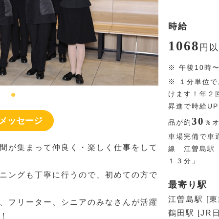
時給
1068
円
以
※
午後10時
※
１分単位で
けます！年２
昇進で時給U
30
メッセージ
品が約
％
車場完備で車
間が集まって仲良く・楽しく仕事をして
線 江曽島駅
１３分」
ニングも丁寧に行うので、初めての方で
最寄り駅
江曽島駅 [
、フリーター、シニアのみなさんが活躍
鶴田駅 [JR
！