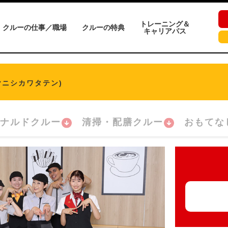
トレーニング＆
クルーの仕事／職場
クルーの特典
キャリアパス
ヤニシカワタテン)
ナルドクルー
清掃・配膳クルー
おもてな