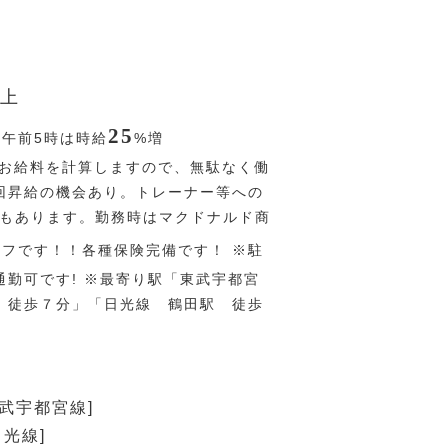
上
25
〜午前5時は時給
%
増
お給料を計算しますので、無駄なく働
回昇給の機会あり。トレーナー等への
Pもあります。勤務時はマクドナルド商
オフです！！各種保険完備です！ ※駐
通勤可です! ※最寄り駅「東武宇都宮
 徒歩７分」「日光線 鶴田駅 徒歩
東武宇都宮線]
日光線]