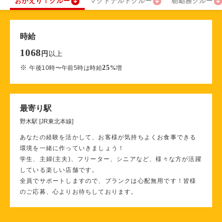
おかえり！クルー
マクドナルドクルー
朝勤務クルー
時給
1068
以上
円
※
25
午後10時〜午前5時は時給
%
増
最寄り駅
野木駅 [JR東北本線]
あなたの経験を活かして、お客様が気持ちよくお食事できる
環境を一緒に作っていきましょう！
学生、主婦(主夫)、フリーター、シニアなど、様々な方が活躍
している楽しい店舗です。
全員でサポートしますので、ブランクは心配無用です！皆様
のご応募、心よりお待ちしております。