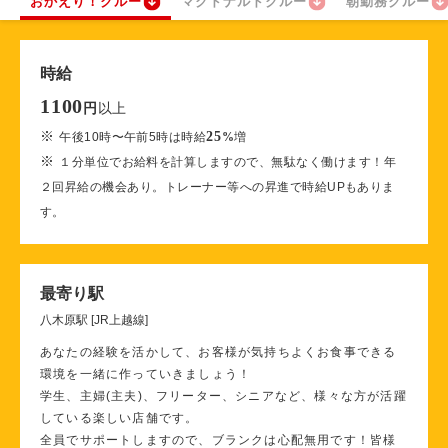
おかえり！クルー
マクドナルドクルー
朝勤務クルー
時給
1100
以上
円
※
25
午後10時〜午前5時は時給
%
増
※
１分単位でお給料を計算しますので、無駄なく働けます！年
２回昇給の機会あり。トレーナー等への昇進で時給UPもありま
す。
最寄り駅
八木原駅 [JR上越線]
あなたの経験を活かして、お客様が気持ちよくお食事できる
環境を一緒に作っていきましょう！
学生、主婦(主夫)、フリーター、シニアなど、様々な方が活躍
している楽しい店舗です。
全員でサポートしますので、ブランクは心配無用です！皆様