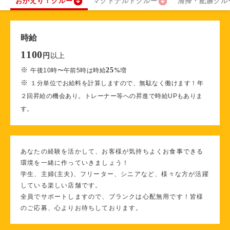
おかえり！クルー
マクドナルドクルー
清掃・配膳クル
時給
1100
以上
円
※
25
午後10時〜午前5時は時給
%
増
※
１分単位でお給料を計算しますので、無駄なく働けます！年
２回昇給の機会あり。トレーナー等への昇進で時給UPもありま
す。
あなたの経験を活かして、お客様が気持ちよくお食事できる
環境を一緒に作っていきましょう！
学生、主婦(主夫)、フリーター、シニアなど、様々な方が活躍
している楽しい店舗です。
全員でサポートしますので、ブランクは心配無用です！皆様
のご応募、心よりお待ちしております。