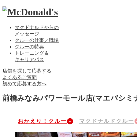
マクドナルドからの
メッセージ
クルーの仕事／職場
クルーの特典
トレーニング＆
キャリアパス
店舗を探して応募する
よくあるご質問
初めて応募する方へ
前橋みなみパワーモール店
(マエバシミ
おかえり！クルー
マクドナルドクルー