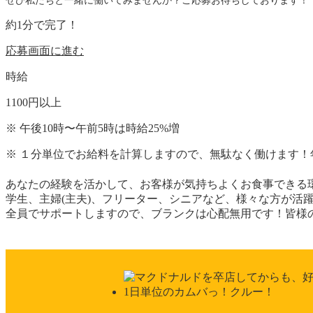
ぜひ私たちと一緒に働いてみませんか？ご応募お待ちしております！
約
1
分で完了！
応募画面に進む
時給
1100
円
以上
※
午後10時〜午前5時は時給
25
%
増
※
１分単位でお給料を計算しますので、無駄なく働けます！
あなたの経験を活かして、お客様が気持ちよくお食事できる
学生、主婦(主夫)、フリーター、シニアなど、様々な方が活
全員でサポートしますので、ブランクは心配無用です！皆様