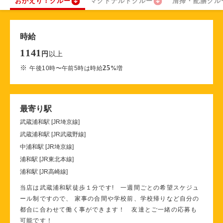
おかえり！クルー
マクドナルドクルー
清掃・配膳クル
時給
1141
以上
円
※
25
午後10時〜午前5時は時給
%
増
最寄り駅
武蔵浦和駅 [JR埼京線]
武蔵浦和駅 [JR武蔵野線]
中浦和駅 [JR埼京線]
浦和駅 [JR東北本線]
浦和駅 [JR高崎線]
当店は武蔵浦和駅徒歩１分です! 一週間ごとの希望スケジュ
ール制ですので、 家事の合間や学校前、学校帰りなど自分の
都合に合わせて働く事ができます！ 友達とご一緒の応募も
可能です！