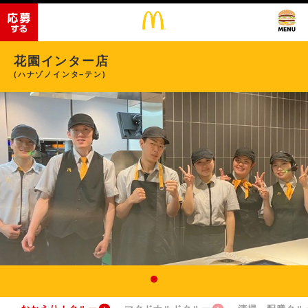
花園インター店
(ハナゾノインタ−テン)