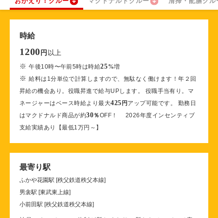
おかえり！クルー
マクドナルドクルー
清掃・配膳クル
時給
1200
以上
円
※
25
午後10時〜午前5時は時給
%
増
※
給料は1分単位で計算しますので、無駄なく働けます！年２回
昇給の機会あり。役職昇進で給与UPします。 役職手当有り。マ
425
ネージャーはベース時給より最大
円
アップ可能です。 勤務日
30
はマクドナルド商品が約
％
OFF！ 2026年度インセンティブ
支給実績あり【最低1万円～】
最寄り駅
ふかや花園駅 [秩父鉄道秩父本線]
男衾駅 [東武東上線]
小前田駅 [秩父鉄道秩父本線]