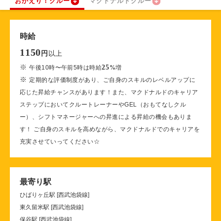
おかえり！クルー
マクドナルドクルー
時給
1150
以上
円
※
25
午後10時〜午前5時は時給
%
増
※
定期的な評価制度があり、ご自身のスキルのレベルアップに
応じた昇給チャンスがあります！また、マクドナルドのキャリア
ステップにおいてクルートレーナーやGEL（おもてなしクル
ー）、シフトマネージャーへの昇進による昇給の機会もありま
す！ ご自身のスキルを高めながら、マクドナルドでのキャリアを
充実させていってください☆
最寄り駅
ひばりヶ丘駅 [西武池袋線]
東久留米駅 [西武池袋線]
保谷駅 [西武池袋線]