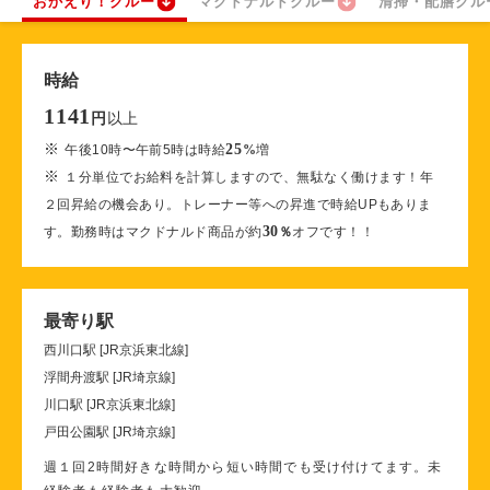
おかえり！クルー
マクドナルドクルー
清掃・配膳クル
時給
1141
以上
円
※
25
午後10時〜午前5時は時給
%
増
※
１分単位でお給料を計算しますので、無駄なく働けます！年
２回昇給の機会あり。トレーナー等への昇進で時給UPもありま
30
す。勤務時はマクドナルド商品が約
％
オフです！！
最寄り駅
西川口駅 [JR京浜東北線]
浮間舟渡駅 [JR埼京線]
川口駅 [JR京浜東北線]
戸田公園駅 [JR埼京線]
週１回2時間好きな時間から短い時間でも受け付けてます。未