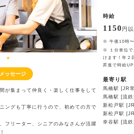
時給
1150
円
以
※
午後10時
※
１分単位で
けます！年２
昇進で時給U
メッセージ
最寄り駅
馬橋駅 [JR
間が集まって仲良く・楽しく仕事をして
馬橋駅 [流鉄
新松戸駅 [J
ニングも丁寧に行うので、初めての方で
新松戸駅 [J
幸谷駅 [流鉄
、フリーター、シニアのみなさんが活躍
！