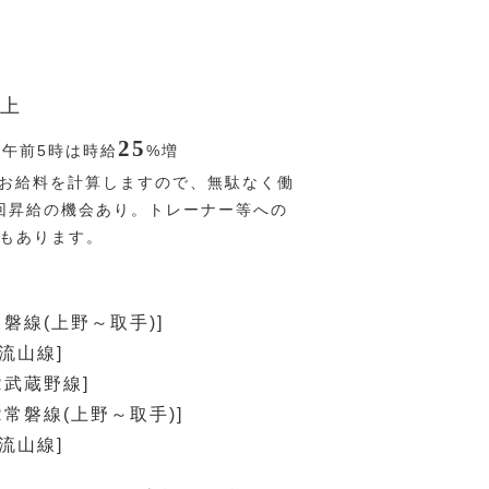
上
25
〜午前5時は時給
%
増
お給料を計算しますので、無駄なく働
回昇給の機会あり。トレーナー等への
Pもあります。
常磐線(上野～取手)]
流山線]
R武蔵野線]
R常磐線(上野～取手)]
流山線]