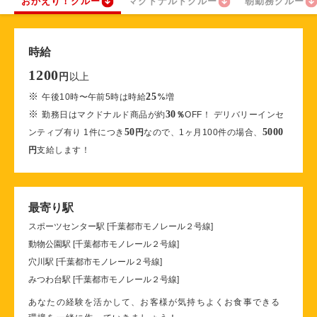
おかえり！クルー
マクドナルドクルー
朝勤務クルー
時給
1200
以上
円
※
25
午後10時〜午前5時は時給
%
増
※
30
勤務日はマクドナルド商品が約
％
OFF！ デリバリーインセ
50
5000
ンティブ有り 1件につき
円
なので、1ヶ月100件の場合、
円
支給します！
最寄り駅
スポーツセンター駅 [千葉都市モノレール２号線]
動物公園駅 [千葉都市モノレール２号線]
穴川駅 [千葉都市モノレール２号線]
みつわ台駅 [千葉都市モノレール２号線]
あなたの経験を活かして、お客様が気持ちよくお食事できる