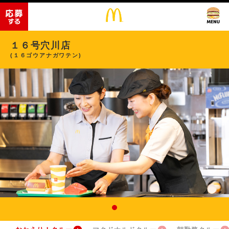
１６号穴川店
(１６ゴウアナガワテン)