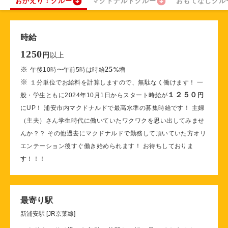
おかえり！クルー
マクドナルドクルー
おもてなしクル
時給
1250
以上
円
※
25
午後10時〜午前5時は時給
%
増
※
１分単位でお給料を計算しますので、無駄なく働けます！ 一
１２５０
般・学生ともに2024年10月1日からスタート時給が
円
にUP！ 浦安市内マクドナルドで最高水準の募集時給です！ 主婦
（主夫）さん学生時代に働いていたワクワクを思い出してみませ
んか？？ その他過去にマクドナルドで勤務して頂いていた方オリ
エンテーション後すぐ働き始められます！ お待ちしておりま
す！！！
最寄り駅
新浦安駅 [JR京葉線]