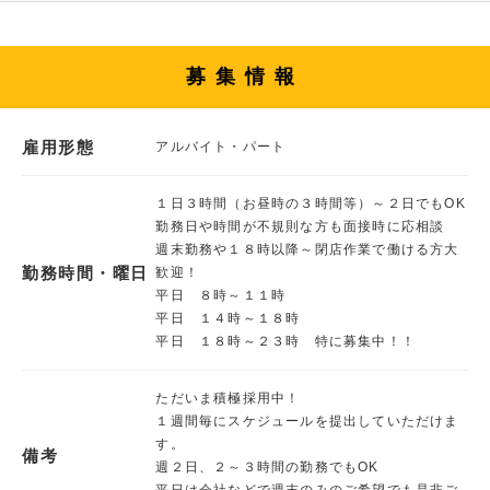
募集情報
雇用形態
アルバイト・パート
１日３時間（お昼時の３時間等）～２日でもOK
勤務日や時間が不規則な方も面接時に応相談
週末勤務や１８時以降～閉店作業で働ける方大
勤務時間・曜日
歓迎！
平日 ８時～１１時
平日 １４時～１８時
平日 １８時～２３時 特に募集中！！
ただいま積極採用中！
１週間毎にスケジュールを提出していただけま
す。
備考
週２日、２～３時間の勤務でもOK
平日は会社などで週末のみのご希望でも是非ご