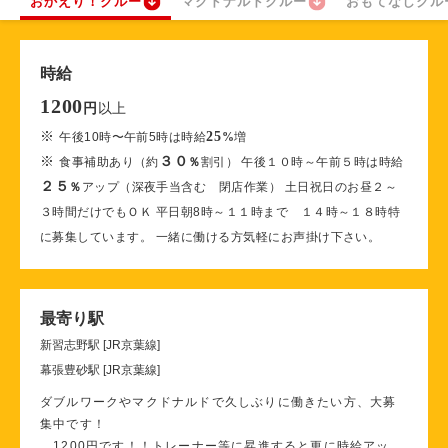
おかえり！クルー
マクドナルドクルー
おもてなしクル
時給
1200
以上
円
※
25
午後10時〜午前5時は時給
%
増
※
３０
食事補助あり（約
％
割引） 午後１０時～午前５時は時給
２５
％
アップ（深夜手当含む 閉店作業） 土日祝日のお昼２～
３時間だけでもＯＫ 平日朝8時～１１時まで １４時～１８時特
に募集しています。 一緒に働ける方気軽にお声掛け下さい。
最寄り駅
新習志野駅 [JR京葉線]
幕張豊砂駅 [JR京葉線]
ダブルワークやマクドナルドで久しぶりに働きたい方、大募
集中です！
1200円です！！トレーナー等に昇進すると更に時給アッ