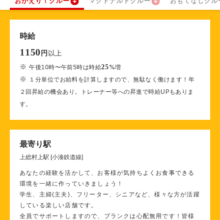
おかえり！クルー
マクドナルドクルー
おもてなしクル
時給
1150
以上
円
※
25
午後10時〜午前5時は時給
%
増
※
１分単位でお給料を計算しますので、無駄なく働けます！年
２回昇給の機会あり。トレーナー等への昇進で時給UPもありま
す。
最寄り駅
上総村上駅 [小湊鉄道線]
あなたの経験を活かして、お客様が気持ちよくお食事できる
環境を一緒に作っていきましょう！
学生、主婦(主夫)、フリーター、シニアなど、様々な方が活躍
している楽しい店舗です。
全員でサポートしますので、ブランクは心配無用です！皆様