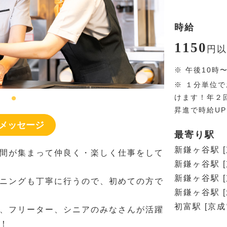
時給
1150
円
以
※
午後10時
※
１分単位で
けます！年２
昇進で時給U
メッセージ
最寄り駅
新鎌ヶ谷駅 
間が集まって仲良く・楽しく仕事をして
新鎌ヶ谷駅 
新鎌ヶ谷駅 
ニングも丁寧に行うので、初めての方で
新鎌ヶ谷駅 
初富駅 [京
、フリーター、シニアのみなさんが活躍
！