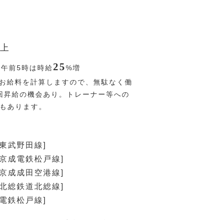
上
25
〜午前5時は時給
%
増
お給料を計算しますので、無駄なく働
回昇給の機会あり。トレーナー等への
Pもあります。
[東武野田線]
[京成電鉄松戸線]
[京成成田空港線]
[北総鉄道北総線]
成電鉄松戸線]