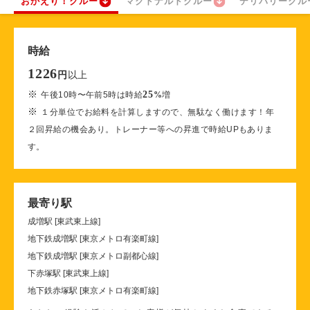
おかえり！クルー
マクドナルドクルー
デリバリークル
時給
1226
以上
円
※
25
午後10時〜午前5時は時給
%
増
※
１分単位でお給料を計算しますので、無駄なく働けます！年
２回昇給の機会あり。トレーナー等への昇進で時給UPもありま
す。
最寄り駅
成増駅 [東武東上線]
地下鉄成増駅 [東京メトロ有楽町線]
地下鉄成増駅 [東京メトロ副都心線]
下赤塚駅 [東武東上線]
地下鉄赤塚駅 [東京メトロ有楽町線]